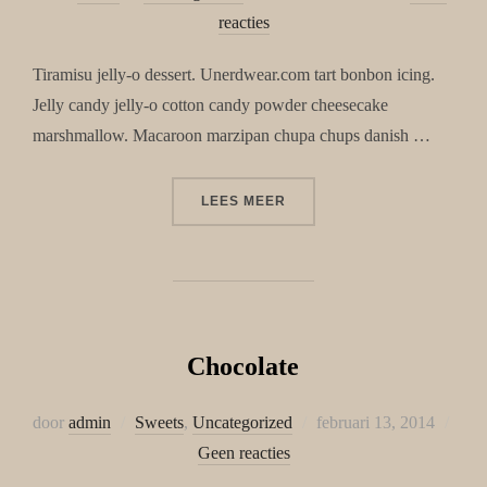
op
reacties
Tiramisu jelly-o dessert. Unerdwear.com tart bonbon icing.
Jelly candy jelly-o cotton candy powder cheesecake
marshmallow. Macaroon marzipan chupa chups danish …
“GARLIC”
LEES MEER
Chocolate
Geplaatst
door
admin
Sweets
,
Uncategorized
februari 13, 2014
op
Geen reacties