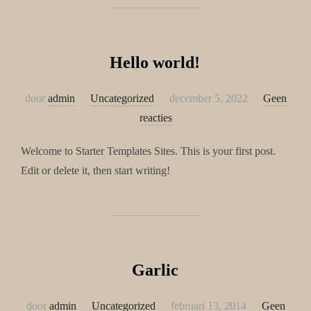
Hello world!
Geplaatst
door
admin
Uncategorized
december 5, 2022
Geen
op
reacties
Welcome to Starter Templates Sites. This is your first post.
Edit or delete it, then start writing!
Garlic
Geplaatst
door
admin
Uncategorized
februari 13, 2014
Geen