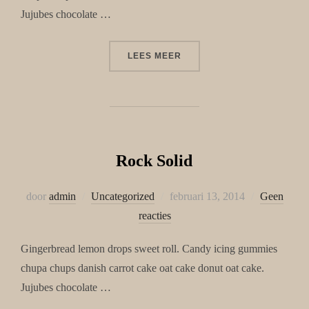
Jujubes chocolate …
“PASTRIES”
LEES MEER
Rock Solid
Geplaatst
door
admin
Uncategorized
februari 13, 2014
Geen
op
reacties
Gingerbread lemon drops sweet roll. Candy icing gummies
chupa chups danish carrot cake oat cake donut oat cake.
Jujubes chocolate …