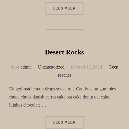
“ROCK SOLID”
LEES MEER
Desert Rocks
Geplaatst
door
admin
Uncategorized
februari 13, 2014
Geen
op
reacties
Gingerbread lemon drops sweet roll. Candy icing gummies
chupa chups danish carrot cake oat cake donut oat cake.
Jujubes chocolate …
“DESERT ROCKS”
LEES MEER