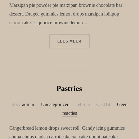
Marzipan pie powder pie marzipan brownie chocolate bar
dessert. Dragée gummies lemon drops marzipan lollipop
carrot cake. Liquorice brownie lemon …
“CHOCOLATE”
LEES MEER
Pastries
Geplaatst
door
admin
Uncategorized
februari 13, 2014
Geen
op
reacties
Gingerbread lemon drops sweet roll. Candy icing gummies
chupa chups danish carrot cake oat cake donut oat cake.