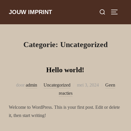
Ga
Zoek
JOUW IMPRINT
naar
Toggle z
naar:
de
inhoud
Categorie:
Uncategorized
Hello world!
Geplaatst
door
admin
Uncategorized
mei 3, 2024
Geen
op
reacties
Welcome to WordPress. This is your first post. Edit or delete
it, then start writing!